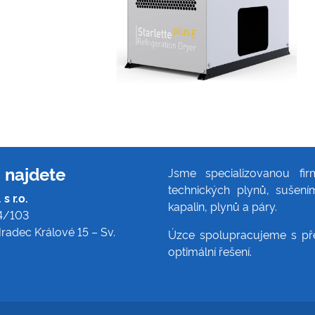
 najdete
Jsme specializovanou fi
technických plynů, sušení
s r.o.
kapalin, plynů a páry.
4/103
radec Králové 15 – Sv.
Úzce spolupracujeme s pře
optimální řešení.