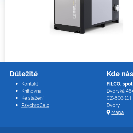
Důležité
Kde nás
Kontakt
FILCO, spol. 
Knihovna
Dvorská 46
Ke stažení
CZ-503 11 H
PsychroCalc
Dvory
Mapa