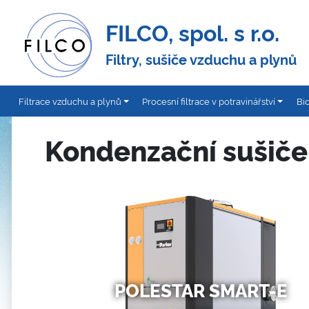
FILCO, spol. s r.o.
Filtry, sušiče vzduchu a plynů
Filtrace vzduchu a plynů
Procesní filtrace v potravinářství
Bi
Kondenzační sušiče
POLESTAR SMART-E