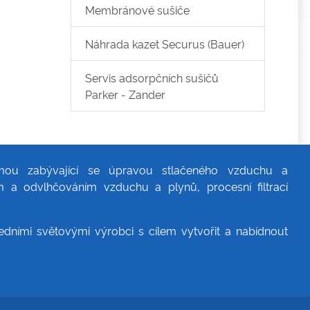
Membránové sušiče
Náhrada kazet Securus (Bauer)
Servis adsorpčních sušičů
Parker - Zander
rmou zabývající se úpravou stlačeného vzduchu a
m a odvlhčováním vzduchu a plynů, procesní filtrací
dními světovými výrobci s cílem vytvořit a nabídnout