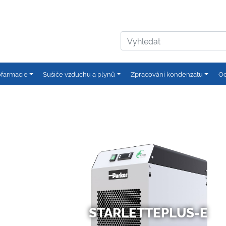
ofarmacie
Sušiče vzduchu a plynů
Zpracování kondenzátu
Od
STARLETTEPLUS-E