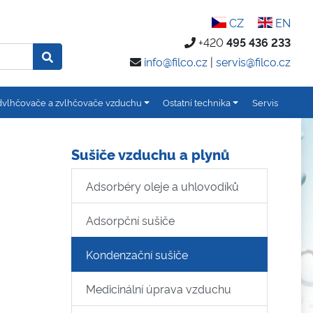
CZ
EN
+420
495 436 233
info@filco.cz
|
servis@filco.cz
vlhčovače a zvlhčovače vzduchu
Ostatní technika
Servis
Sušiče vzduchu a plynů
Adsorbéry oleje a uhlovodíků
Adsorpční sušiče
Kondenzační sušiče
Medicinální úprava vzduchu