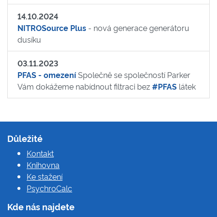
14.10.2024
NITROSource Plus
- nová generace generátoru
dusíku
03.11.2023
PFAS - omezení
Společně se společností Parker
Vám dokážeme nabídnout filtraci bez
#PFAS
látek
Důležité
Kontakt
Knihovna
Ke stažení
PsychroCalc
Kde nás najdete