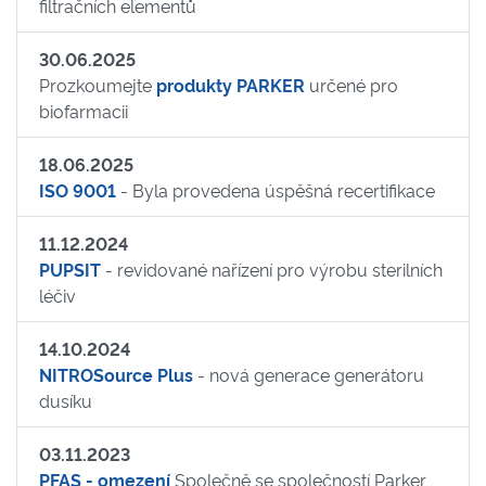
filtračních elementů
30.06.2025
Prozkoumejte
produkty PARKER
určené pro
biofarmacii
18.06.2025
ISO 9001
- Byla provedena úspěšná recertifikace
11.12.2024
PUPSIT
- revidované nařízení pro výrobu sterilních
léčiv
14.10.2024
NITROSource Plus
- nová generace generátoru
dusíku
03.11.2023
PFAS - omezení
Společně se společností Parker