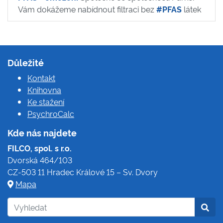
Vám dokážeme nabídnout filtraci bez
#PFAS
látek
Důležité
Kontakt
Knihovna
Ke stažení
PsychroCalc
Kde nás najdete
FILCO, spol. s r.o.
Dvorská 464/103
CZ-503 11 Hradec Králové 15 – Sv. Dvory
Mapa