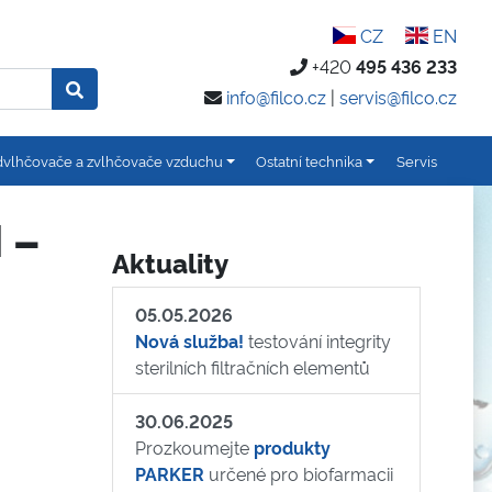
CZ
EN
+420
495 436 233
info@filco.cz
|
servis@filco.cz
vlhčovače a zvlhčovače vzduchu
Ostatní technika
Servis
 –
Aktuality
05.05.2026
Nová služba!
testování integrity
sterilních filtračních elementů
30.06.2025
Prozkoumejte
produkty
PARKER
určené pro biofarmacii