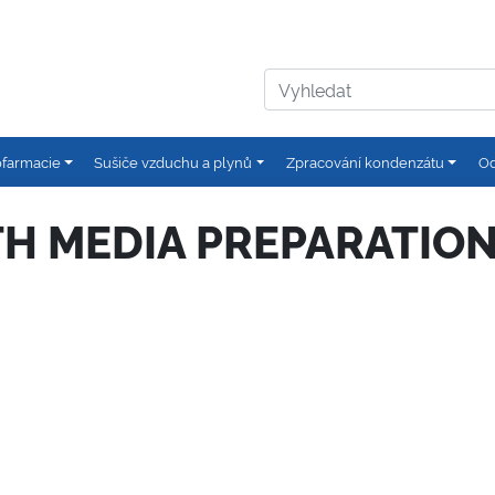
ofarmacie
Sušiče vzduchu a plynů
Zpracování kondenzátu
Od
H MEDIA PREPARATION