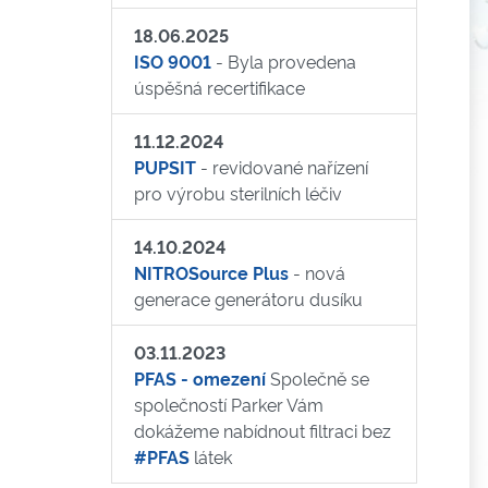
18.06.2025
ISO 9001
- Byla provedena
úspěšná recertifikace
11.12.2024
PUPSIT
- revidované nařízení
pro výrobu sterilních léčiv
14.10.2024
NITROSource Plus
- nová
generace generátoru dusíku
03.11.2023
PFAS - omezení
Společně se
společností Parker Vám
dokážeme nabídnout filtraci bez
#PFAS
látek