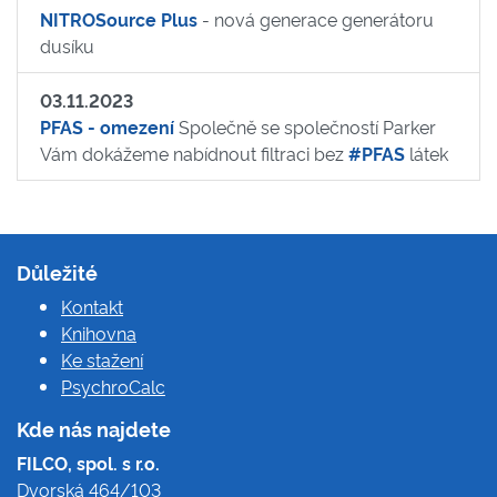
NITROSource Plus
- nová generace generátoru
dusíku
03.11.2023
PFAS - omezení
Společně se společností Parker
Vám dokážeme nabídnout filtraci bez
#PFAS
látek
Důležité
Kontakt
Knihovna
Ke stažení
PsychroCalc
Kde nás najdete
FILCO, spol. s r.o.
Dvorská 464/103