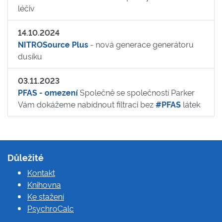
léčiv
14.10.2024
NITROSource Plus
- nová generace generátoru
dusíku
03.11.2023
PFAS - omezení
Společně se společností Parker
Vám dokážeme nabídnout filtraci bez
#PFAS
látek
Důležité
Kontakt
Knihovna
Ke stažení
PsychroCalc