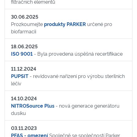
filtračních elementů
30.06.2025
Prozkoumejte
produkty PARKER
určené pro
biofarmacii
18.06.2025
ISO 9001
- Byla provedena úspěšná recertifikace
11.12.2024
PUPSIT
- revidované nařízení pro výrobu sterilních
léčiv
14.10.2024
NITROSource Plus
- nová generace generátoru
dusíku
03.11.2023
PFAS - omezení
Společně se společností Parker