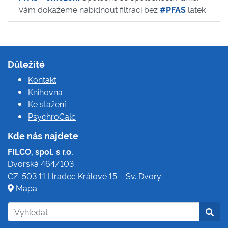
Vám dokážeme nabídnout filtraci bez
#PFAS
látek
Důležité
Kontakt
Knihovna
Ke stažení
PsychroCalc
Kde nás najdete
FILCO, spol. s r.o.
Dvorská 464/103
CZ-503 11 Hradec Králové 15 – Sv. Dvory
Mapa