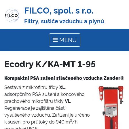
FILCO, spol. s r.o.
Filtry, sušiče vzduchu a plynů
MENU
Ecodry K/KA-MT 1-95
Kompaktní PSA sušení stlačeného vzduchu Zander®
Sestává z mikrofiltru třídy
XL
,
adsorpčního PSA sušení a koncového
prachového mikrofiltru třídy
VL
.
Regenerace je zajištěna částí
vysušeného vzduchu. Zařízeni je určeno
3
k sušení pro průtoky do 940 m
/h,
provedení PS16.