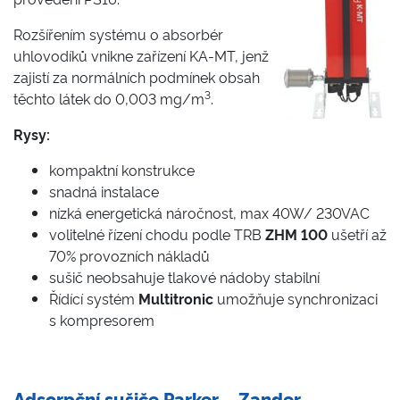
Rozšířením systému o absorbér
uhlovodíků vnikne zařízení KA-MT, jenž
zajistí za normálních podmínek obsah
3
těchto látek do 0,003 mg/m
.
Rysy:
kompaktní konstrukce
snadná instalace
nízká energetická náročnost, max 40W/ 230VAC
volitelné řízení chodu podle TRB
ZHM 100
ušetří až
70% provozních nákladů
sušič neobsahuje tlakové nádoby stabilní
Řídící systém
Multitronic
umožňuje synchronizaci
s kompresorem
Adsorpční sušiče Parker – Zander