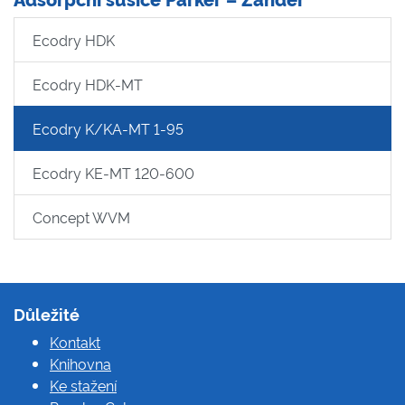
Ecodry HDK
Ecodry HDK-MT
Ecodry K/KA-MT 1-95
Ecodry KE-MT 120-600
Concept WVM
Důležité
Kontakt
Knihovna
Ke stažení