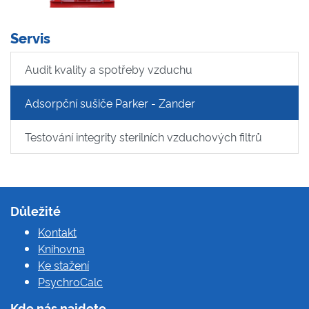
Servis
Audit kvality a spotřeby vzduchu
Adsorpční sušiče Parker - Zander
Testování integrity sterilních vzduchových filtrů
Důležité
Kontakt
Knihovna
Ke stažení
PsychroCalc
Kde nás najdete