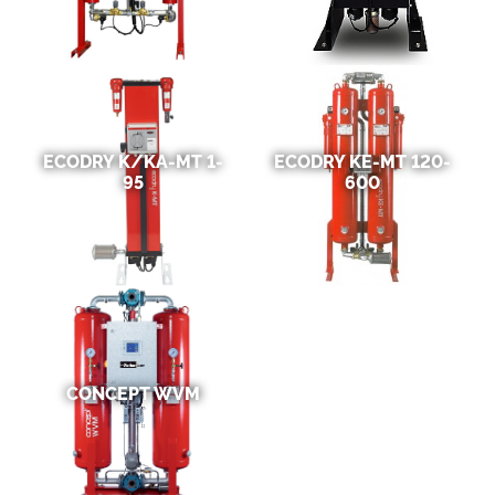
ECODRY K/KA-MT 1-
ECODRY KE-MT 120-
95
600
CONCEPT WVM