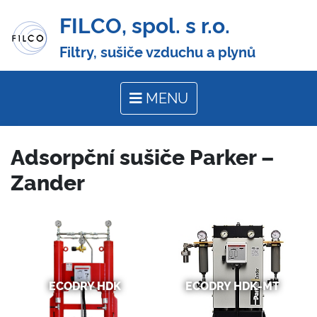
FILCO, spol. s r.o.
Filtry, sušiče vzduchu a plynů
MENU
Adsorpční sušiče Parker –
Zander
ECODRY HDK
ECODRY HDK-MT