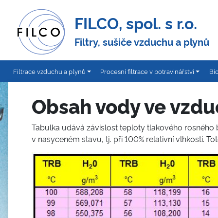
FILCO, spol. s r.o.
Filtry, sušiče vzduchu a plynů
Filtrace vzduchu a plynů
Procesní filtrace v potravinářství
Bi
Obsah vody ve vzd
Tabulka udává závislost teploty tlakového rosného
v nasyceném stavu, tj. při 100% relativní vlhkosti. T