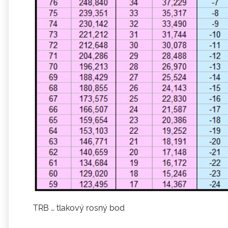
TRB … tlakový rosný bod