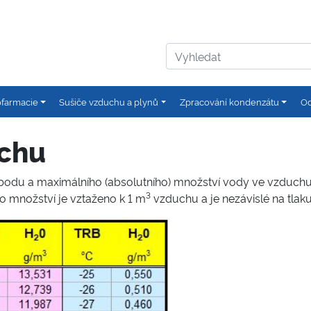
ofarmacie
Sušiče vzduchu a plynů
Zpracování kondenzátu
Od
uchu
 bodu a maximálního (absolutního) množství vody ve vzduch
3
oto množství je vztaženo k 1 m
vzduchu a je nezávislé na tlaku