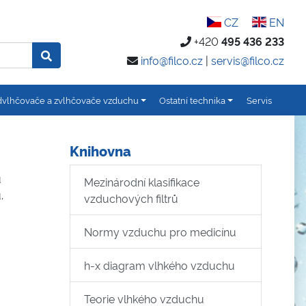
CZ
EN
+420
495 436 233
info@filco.cz
|
servis@filco.cz
vlhčovače a zvlhčovače vzduchu
Ostatní technika
Servis
Knihovna
u
Mezinárodní klasifikace
.
vzduchových filtrů
Normy vzduchu pro medicínu
h-x diagram vlhkého vzduchu
Teorie vlhkého vzduchu