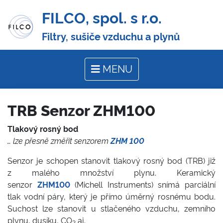
FILCO, spol. s r.o.
Filtry, sušiče vzduchu a plynů
MENU
TRB Senzor ZHM100
Tlakový rosný bod
… lze přesně změřit senzorem
ZHM 100
Senzor je schopen stanovit tlakový rosný bod (TRB) již
z malého množství plynu. Keramický
senzor
ZHM100
(Michell Instruments) snímá parciální
tlak vodní páry, který je přímo úměrný rosnému bodu.
Suchost lze stanovit u stlačeného vzduchu, zemního
plynu, dusíku, CO
aj.
2