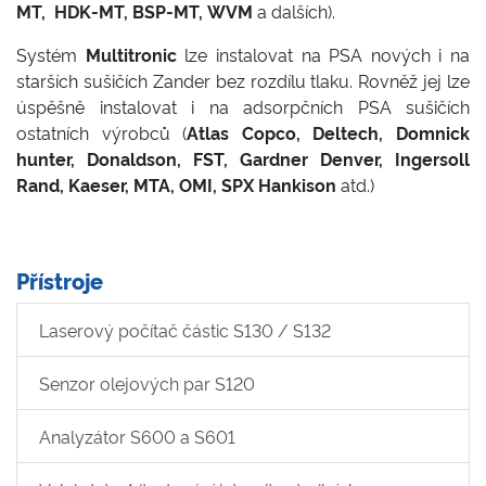
MT, HDK-MT, BSP-MT, WVM
a dalších).
Systém
Multitronic
lze instalovat na PSA nových i na
starších sušičích Zander bez rozdílu tlaku. Rovněž jej lze
úspěšně instalovat i na adsorpčních PSA sušičích
ostatních výrobců (
Atlas Copco, Deltech, Domnick
hunter, Donaldson, FST, Gardner Denver, Ingersoll
Rand, Kaeser, MTA, OMI, SPX Hankison
atd.)
Přístroje
Laserový počítač částic S130 / S132
Senzor olejových par S120
Analyzátor S600 a S601