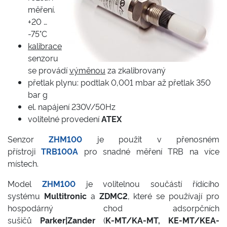
měření.
+20 …
-75°C
kalibrace
senzoru
se provádí
výměnou
za zkalibrovaný
přetlak plynu: podtlak 0,001 mbar až přetlak 350
bar g
el. napájení 230V/50Hz
volitelné provedení
ATEX
Senzor
ZHM100
je použit v přenosném
přístroji
TRB100A
pro snadné měření TRB na více
místech.
Model
ZHM100
je volitelnou součástí řídícího
systému
Multitronic
a
ZDMC2
, které se používají pro
hospodárný chod adsorpčních
sušičů
Parker|Zander
(
K-MT/KA-MT, KE-MT/KEA-