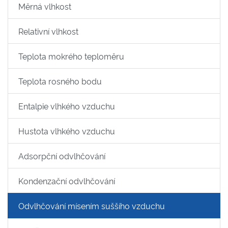
Měrná vlhkost
Relativní vlhkost
Teplota mokrého teploměru
Teplota rosného bodu
Entalpie vlhkého vzduchu
Hustota vlhkého vzduchu
Adsorpční odvlhčování
Kondenzační odvlhčování
Odvlhčování mísením suššího vzduchu