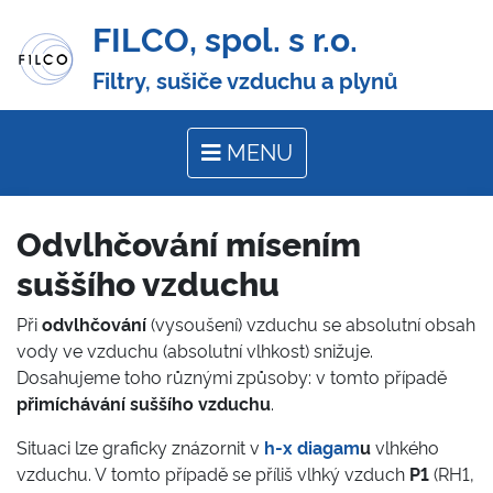
FILCO, spol. s r.o.
Filtry, sušiče vzduchu a plynů
MENU
Odvlhčování mísením
suššího vzduchu
Při
odvlhčování
(vysoušení) vzduchu se absolutní obsah
vody ve vzduchu (absolutní vlhkost) snižuje.
Dosahujeme toho různými způsoby: v tomto případě
přimíchávání suššího vzduchu
.
Situaci lze graficky znázornit v
h-x diagam
u
vlhkého
vzduchu. V tomto případě se příliš vlhký vzduch
P1
(RH1,