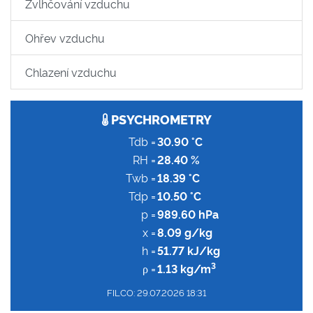
Zvlhčování vzduchu
Ohřev vzduchu
Chlazení vzduchu
PSYCHROMETRY
Tdb =
30.90 °C
RH =
28.40 %
Twb =
18.39 °C
Tdp =
10.50 °C
p =
989.60 hPa
x =
8.09 g/kg
h =
51.77 kJ/kg
3
ρ =
1.13 kg/m
FILCO: 29.07.2026 18:31