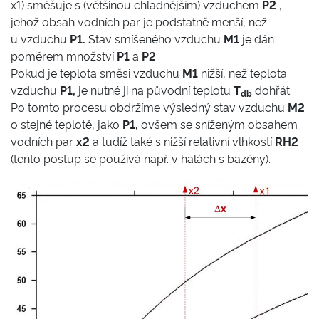
x1) směšuje s (většinou chladnějším) vzduchem
P2
,
jehož obsah vodních par je podstatně menší, než
u vzduchu
P1.
Stav smíšeného vzduchu
M1
je dán
poměrem množství
P1
a
P2
.
Pokud je teplota směsi vzduchu
M1
nižší, než teplota
vzduchu
P1,
je nutné ji na původní teplotu
T
dohřát.
db
Po tomto procesu obdržíme výsledný stav vzduchu
M2
o stejné teplotě, jako
P1,
ovšem se sníženým obsahem
vodních par
x2
a tudíž také s nižší relativní vlhkostí
RH2
(tento postup se používá např. v halách s bazény).